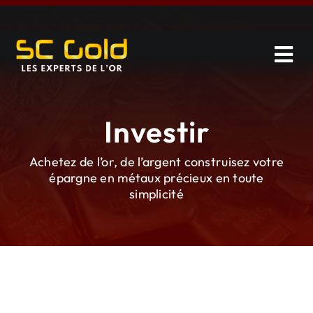
Skip
to
content
Tog
Navi
Vendre
Investir
Investir
Achetez de l’or, de l’argent construisez votre
épargne en métaux précieux en toute
Catalogue
simplicité
Services
À propos