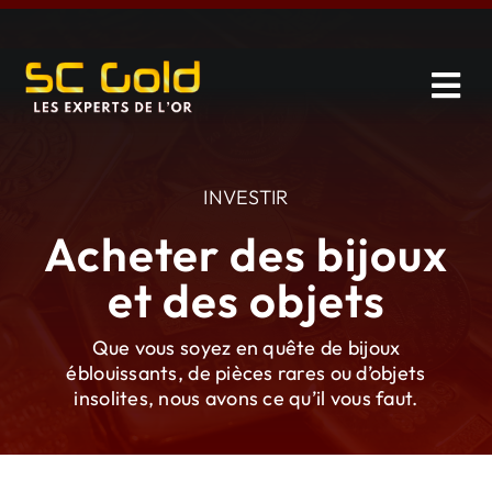
Skip
to
content
Tog
Navi
Vendre
INVESTIR
Investir
Acheter des bijoux
et des objets
Catalogue
Que vous soyez en quête de bijoux
Services
éblouissants, de pièces rares ou d’objets
insolites, nous avons ce qu’il vous faut.
À propos