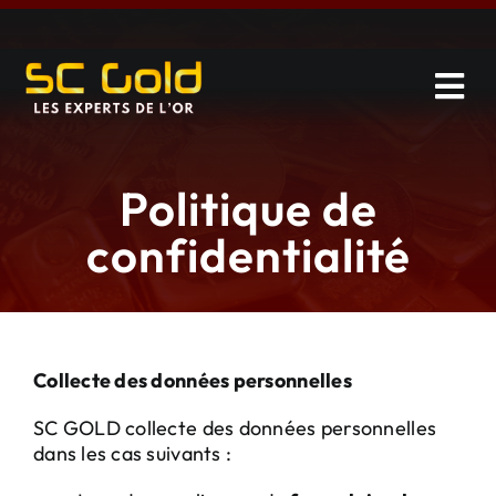
Skip
to
content
Tog
Navi
Vendre
Politique de
Investir
confidentialité
Catalogue
Services
Collecte des données personnelles
SC GOLD collecte des données personnelles
À propos
dans les cas suivants :