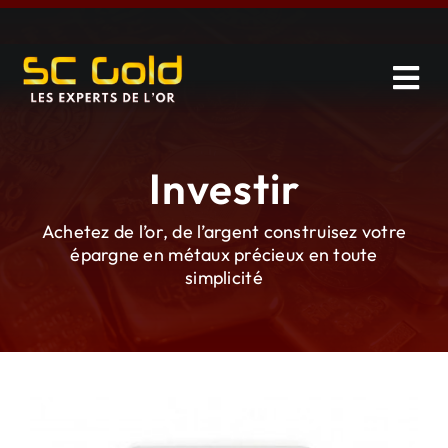
Skip
to
content
Tog
Navi
Vendre
Investir
Investir
Achetez de l’or, de l’argent construisez votre
épargne en métaux précieux en toute
Catalogue
simplicité
Services
À propos