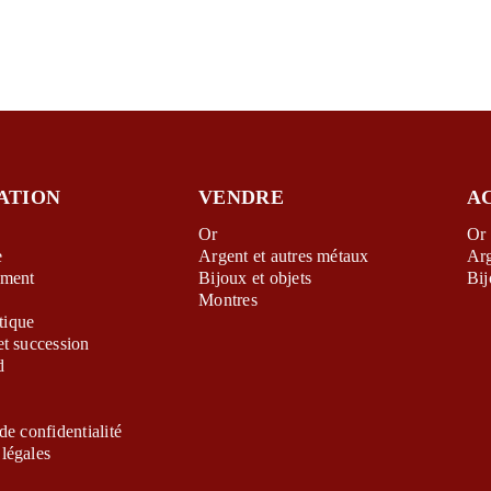
ATION
VENDRE
A
Or
Or
e
Argent et autres métaux
Ar
ement
Bijoux et objets
Bij
Montres
ique
et succession
d
de confidentialité
légales