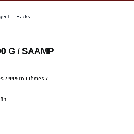
gent
Packs
00 G / SAAMP
 / 999 millièmes /
E
fin