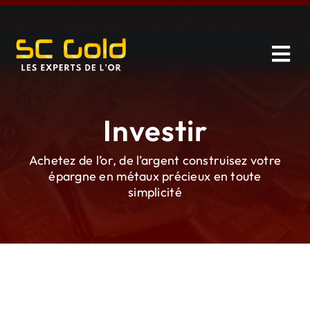
Skip
to
content
Tog
Navi
Vendre
Investir
Investir
Achetez de l’or, de l’argent construisez votre
épargne en métaux précieux en toute
Catalogue
simplicité
Services
À propos